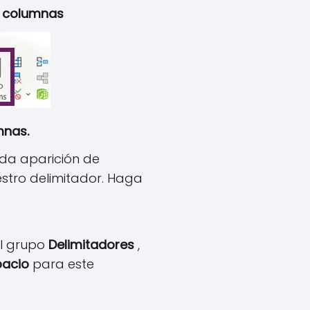
a columnas
mnas.
cada aparición de
estro delimitador. Haga
el grupo
Delimitadores
,
pacio
para este