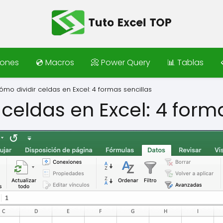
iones
💿 Macros
📀 Power Query
📊 Tablas
ómo dividir celdas en Excel: 4 formas sencillas
celdas en Excel: 4 form