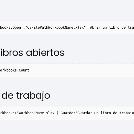
books.Open ("C:FilePathWorkbookName.xlsx")'Abrir un libro de tra
ibros abiertos
Workbooks.Count
 de trabajo
rkbooks("WorkbookName.xlsx").Guardar'Guardar un libro de trabajo