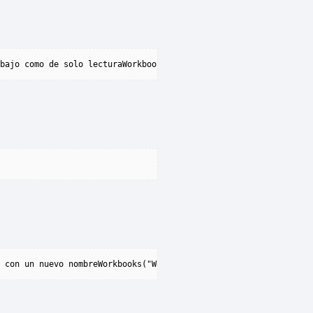
bajo como de solo lecturaWorkbooks.Open ("C:FilePathWorkbookName
 con un nuevo nombreWorkbooks("WorkbookName.xlsx").Guardar como 