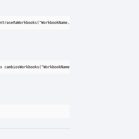
ntraseñaWorkbooks("WorkbookName.xlsx").Desproteger'Proteger libr
s cambiosWorkbooks("WorkbookName.xlsx").Cerrar True