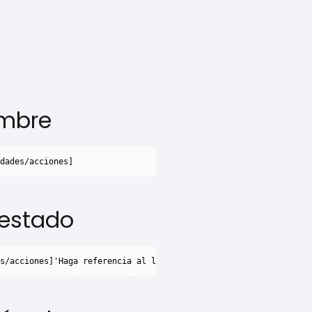
ombre
dades/acciones]
 estado
s/acciones]'Haga referencia al libro de trabajo activoActiveWork