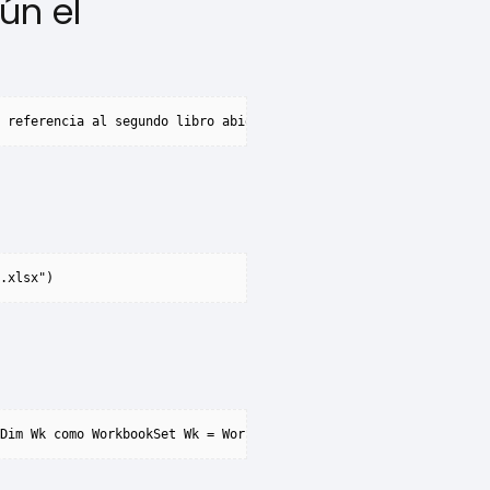
ún el
 referencia al segundo libro abiertoWorkbooks(2).[otras propieda
.xlsx")
Dim Wk como WorkbookSet Wk = Workbooks.Add