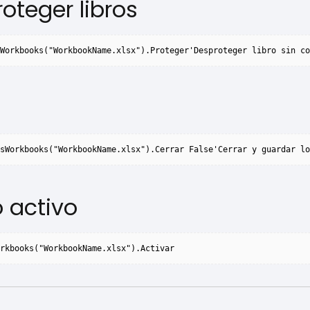
oteger libros
Workbooks("WorkbookName.xlsx").Proteger'Desproteger libro sin co
sWorkbooks("WorkbookName.xlsx").Cerrar False'Cerrar y guardar lo
o activo
rkbooks("WorkbookName.xlsx").Activar