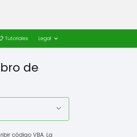
📋 Tutoriales
Legal
ibro de
ibir código VBA. La