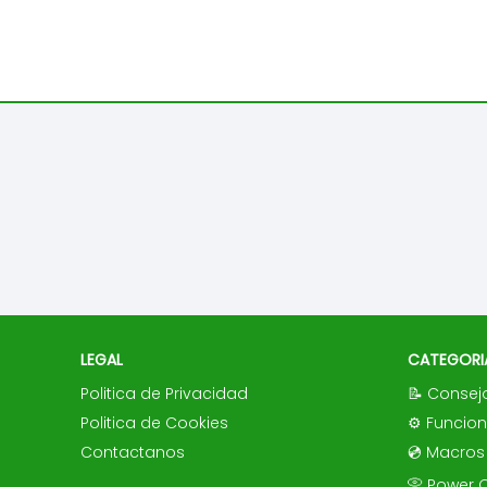
LEGAL
CATEGORI
Politica de Privacidad
📝 Consej
Politica de Cookies
⚙️ Funcio
Contactanos
💿 Macros
📀 Power 