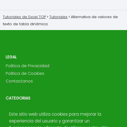
Tutoriales de Excel TOP
Tutoriales
Alternativa de valores de
texto de tabla dinámica
LEGAL
Politica de Privacidad
Politica de Cookies
Contactanos
CATEGORIAS
📝 Consejos
Este sitio web utiliza cookies para mejorar la
⚙️ Funciones
experiencia del usuario y garantizar un
💿 Macros