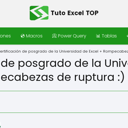
iones
💿 Macros
📀 Power Query
📊 Tablas
ertificación de posgrado de la Universidad de Excel + Rompecabeza
n de posgrado de la Uni
ecabezas de ruptura :)