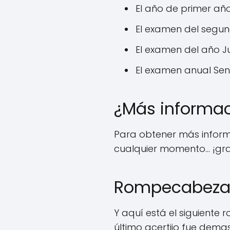
El año de primer añ
El examen del segu
El examen del año J
El examen anual Sen
¿Más informa
Para obtener más informa
cualquier momento… ¡gra
Rompecabezas 
Y aquí está el siguient
último acertijo fue demas