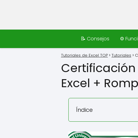
📝 Consejos
⚙️ Func
Tutoriales de Excel TOP
Tutoriales
C
Certificació
Excel + Romp
Índice