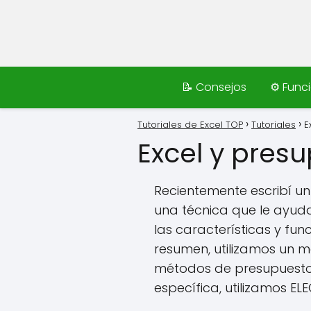
📝 Consejos
⚙️ Func
Tutoriales de Excel TOP
Tutoriales
E
Excel y pres
Recientemente escribí u
una técnica que le ayuda
las características y fun
resumen, utilizamos un 
métodos de presupuesto
específica, utilizamos E