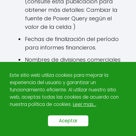
(consulte esta publicación para
obtener más detalles: Cambiar la
fuente de Power Query según el
valor de la celda )
Fechas de finalización del período
para informes financieros.
Nombres de divisiones comerciales
o centros de costos para crear
Este sitio web utiliza cookies para mejorar la
informes solo para áreas
experiencia del usuario y garantizar un
específicas
funcionamiento eficiente. Al utilizar nuestro sitio
Cualquier configuración que otro
web, aceptas todas las cookies de acuerdo con
nuestra política de cookies.
Leer mas...
usuario probablemente necesite
cambiar
Aceptar
Este es el tipo de escenarios a los que es