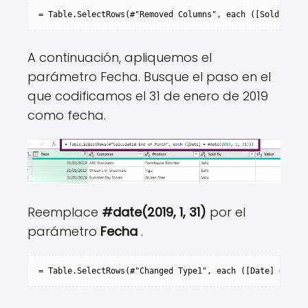
= Table.SelectRows(#"Removed Columns", each ([Sold By] =
A continuación, apliquemos el
parámetro Fecha. Busque el paso en el
que codificamos el 31 de enero de 2019
como fecha.
Reemplace
#date(2019, 1, 31)
por el
parámetro
Fecha
.
= Table.SelectRows(#"Changed Type1", each ([Date] = 
#dat