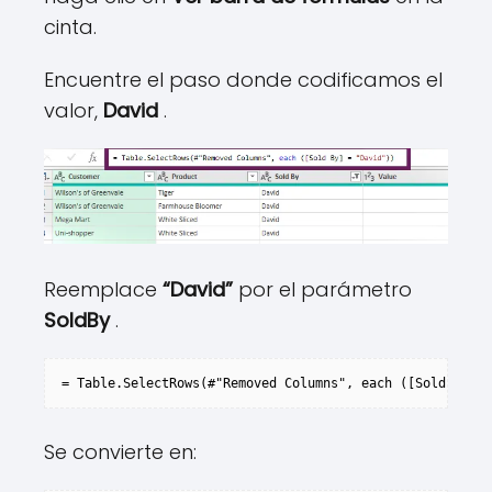
cinta.
Encuentre el paso donde codificamos el
valor,
David
.
Reemplace
“David”
por el parámetro
SoldBy
.
= Table.SelectRows(#"Removed Columns", each ([Sold By] =
Se convierte en: